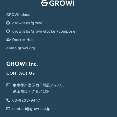
GROWI.cloud
growilabs/growi
growilabs/growi-docker-compose
Docker Hub
demo.growi.org
CONTACT US
東京都新宿区西早稲田2-20-15
高田馬場アクセス10F
03-6233-9447
contact@growi.co.jp